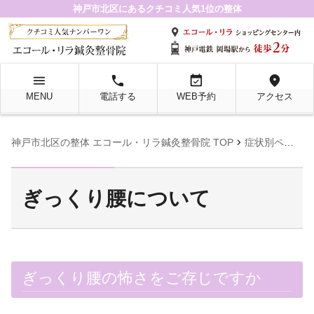
神戸市北区にあるクチコミ人気1位の整体
menu
local_phone
event_available
location_on
MENU
電話する
WEB予約
アクセス
chevron_right
chevron_righ
神戸市北区の整体 エコール・リラ鍼灸整骨院 TOP
症状別ページ
ぎっくり腰について
ぎっくり腰の怖さをご存じですか