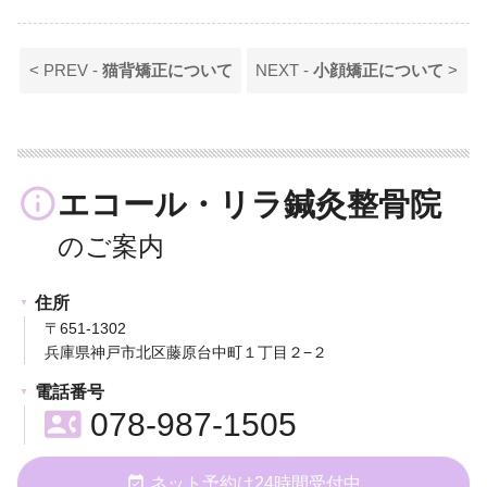
< PREV -
猫背矯正について
NEXT -
小顔矯正について
>
info_outline
エコール・リラ鍼灸整骨院
住所
〒651-1302
兵庫県神戸市北区藤原台中町１丁目２−２
電話番号
contact_phone
078-987-1505
event_available
ネット予約は24時間受付中