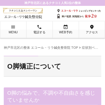
神戸市北区にあるクチコミ人気1位の整体
menu
local_phone
event_available
location_on
MENU
電話する
WEB予約
アクセス
chevron_right
chevron_righ
神戸市北区の整体 エコール・リラ鍼灸整骨院 TOP
症状別ページ
O脚矯正について
O脚の悩みで、不調や不自由さを感じ
ていませんか