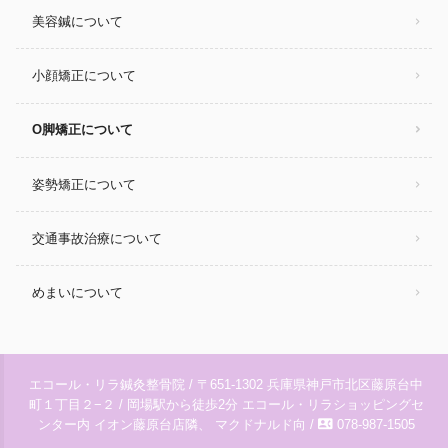
美容鍼について
小顔矯正について
O脚矯正について
姿勢矯正について
交通事故治療について
めまいについて
エコール・リラ鍼灸整骨院 / 〒651-1302 兵庫県神戸市北区藤原台中
町１丁目２−２ / 岡場駅から徒歩2分 エコール・リラショッピングセ
contact_phone
ンター内 イオン藤原台店隣、 マクドナルド向 /
078-987-1505